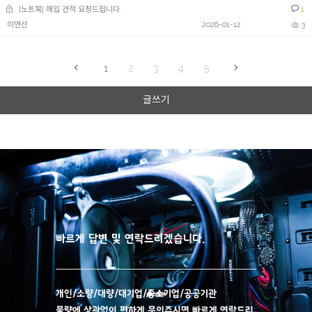
[노트북] 매입 견적 요청드립니다.
1
이연선
2026-01-12
3
1
2
3
4
5
글쓰기
빠른문의
빠르게 답변 및 연락드리겠습니다.
개인/소량/대량/대기업/중소기업/공공기관
물량에 상관없이 편하게 문의주시면 빠르게 연락드리