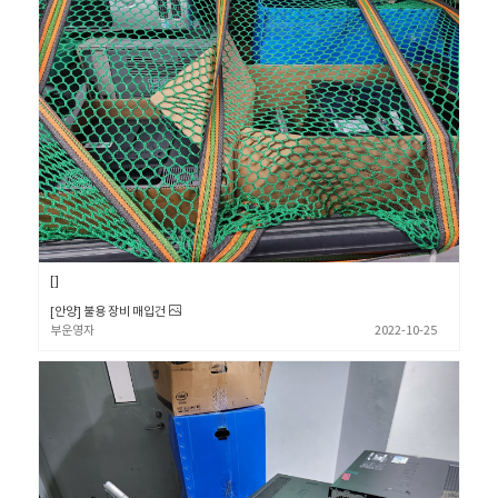
[안양] 불용 장비 매입건
부운영자
2022-10-25