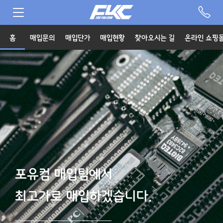
홈
매입문의
매입단가
매입현황
찾아오시는 길
온라인 쇼핑
포유컴 매입팀에서
최고가로 매입하겠습니다.