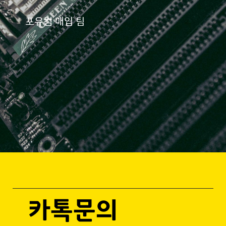
포유컴 매입 팀
카톡문의