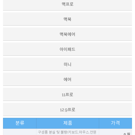
맥프로
맥북
맥북에어
아이패드
미니
에어
11프로
12.9프로
분류
제품
가격
구성품 분실 및 불량(키보드,마우스,전원
0 원