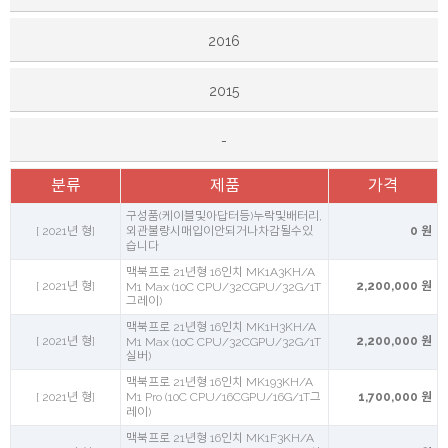
2016
2015
-
분류
제품
가격
구성품(케이블및아답터등)누락및배터리,
[ 2021년 형]
외관불량시매입이안되거나차감될수있
0 원
습니다
맥북프로 21년형 16인치 MK1A3KH/A
[ 2021년 형]
2,200,000 원
M1 Max (10C CPU/32CGPU/32G/1T
그레이)
맥북프로 21년형 16인치 MK1H3KH/A
[ 2021년 형]
2,200,000 원
M1 Max (10C CPU/32CGPU/32G/1T
실버)
맥북프로 21년형 16인치 MK193KH/A
[ 2021년 형]
M1 Pro (10C CPU/16CGPU/16G/1T그
1,700,000 원
레이)
맥북프로 21년형 16인치 MK1F3KH/A